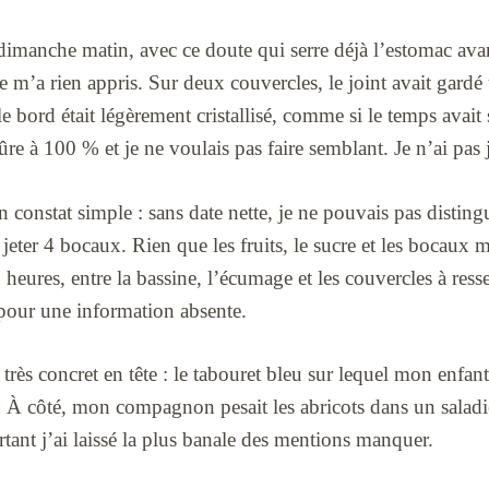
 dimanche matin, avec ce doute qui serre déjà l’estomac avan
e m’a rien appris. Sur deux couvercles, le joint avait gardé 
le bord était légèrement cristallisé, comme si le temps avait 
sûre à 100 % et je ne voulais pas faire semblant. Je n’ai pas 
un constat simple : sans date nette, je ne pouvais pas distin
r jeter 4 bocaux. Rien que les fruits, le sucre et les bocaux
 heures, entre la bassine, l’écumage et les couvercles à resse
u pour une information absente.
 très concret en tête : le tabouret bleu sur lequel mon enfan
s. À côté, mon compagnon pesait les abricots dans un saladi
rtant j’ai laissé la plus banale des mentions manquer.