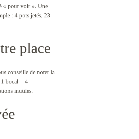
é « pour voir ». Une
ple : 4 pots jetés, 23
tre place
s conseille de noter la
: 1 bocal = 4
tions inutiles.
vée