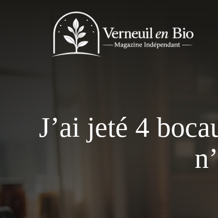
Aller
au
contenu
J’ai jeté 4 boc
n’