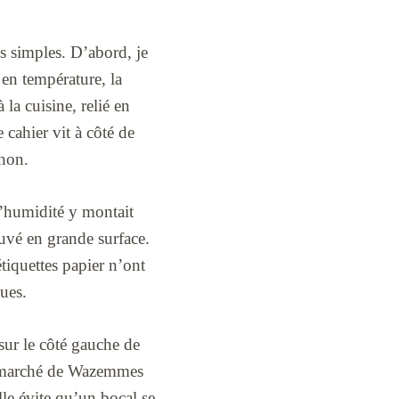
ès simples. D’abord, je
 en température, la
 la cuisine, relié en
e cahier vit à côté de
chon.
 l’humidité y montait
ouvé en grande surface.
étiquettes papier n’ont
ues.
sur le côté gauche de
au marché de Wazemmes
lle évite qu’un bocal se