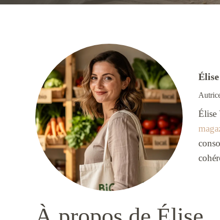
Élis
Autric
Élise
magaz
conso
cohér
À propos de Élise