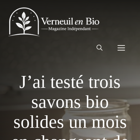
Aller
au
contenu
Men
J’ai testé trois
savons bio
solides un mois