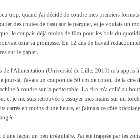
n peu trop, quand j'ai décidé de coudre mes premiers forma
 rouler des chutes de tissu sur le parquet, et je voulais un 
ique. Je coupais déjà moins de film pour les bols du quotidi
pouvait tenir sa promesse. En 12 ans de travail rédactionnel,
es sur le papier.
de l'Alimentation (Université de Lille, 2010) m'a appris à
e jour-là, j'avais un coupon de 50 cm de coton, de la cire d'
chine à coudre sur la petite table. La cire m'a collé au bou
u, et je me suis retrouvée à essuyer mes mains sur un torch
tits carrés en moins d'une heure, et j'aimais ce côté bricola
rangée.
 d'une façon un peu irrégulière. J'ai été frappée par les zon