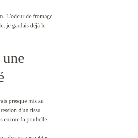
ien. L'odeur de fromage
e, je gardais déjà le
 une
é
vais presque mis au
pression d'un tissu
pas encore la poubelle.
sser dessus par petites