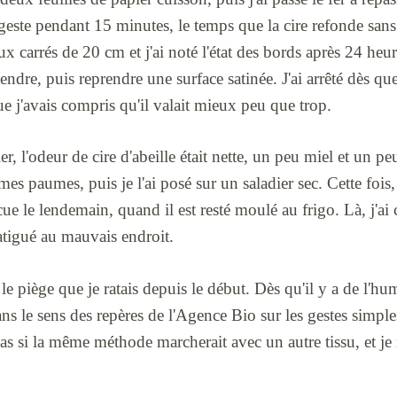
 geste pendant 15 minutes, le temps que la cire refonde sans 
ux carrés de 20 cm et j'ai noté l'état des bords après 24 heur
tendre, puis reprendre une surface satinée. J'ai arrêté dès qu
ue j'avais compris qu'il valait mieux peu que trop.
er, l'odeur de cire d'abeille était nette, un peu miel et un peu 
es paumes, puis je l'ai posé sur un saladier sec. Cette fois,
ncue le lendemain, quand il est resté moulé au frigo. Là, j'ai
fatigué au mauvais endroit.
 le piège que je ratais depuis le début. Dès qu'il y a de l'hu
ans le sens des repères de l'Agence Bio sur les gestes simple
as si la même méthode marcherait avec un autre tissu, et j