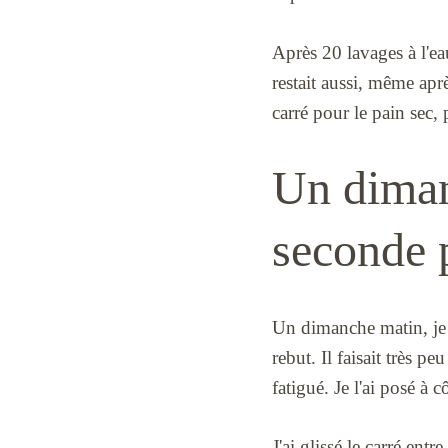
Après 20 lavages à l'ea
restait aussi, même aprè
carré pour le pain sec,
Un diman
seconde 
Un dimanche matin, je s
rebut. Il faisait très p
fatigué. Je l'ai posé à c
J'ai glissé le carré entr