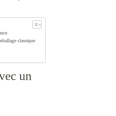
ance
mballage classique
avec un