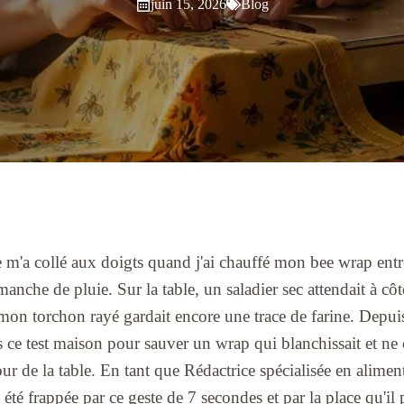
juin 15, 2026
Blog
de m'a collé aux doigts quand j'ai chauffé mon bee wrap en
anche de pluie. Sur la table, un saladier sec attendait à c
on torchon rayé gardait encore une trace de farine. Depuis
ans ce test maison pour sauver un wrap qui blanchissait et ne
our de la table. En tant que Rédactrice spécialisée en alime
 été frappée par ce geste de 7 secondes et par la place qu'il