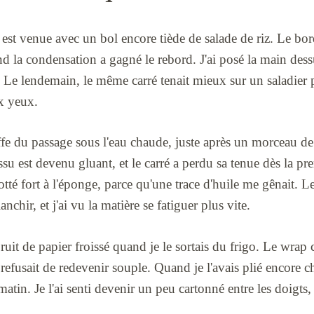
est venue avec un bol encore tiède de salade de riz. Le bord
nd la condensation a gagné le rebord. J'ai posé la main dessu
. Le lendemain, le même carré tenait mieux sur un saladier p
ux yeux.
ffe du passage sous l'eau chaude, juste après un morceau de
issu est devenu gluant, et le carré a perdu sa tenue dès la p
frotté fort à l'éponge, parce qu'une trace d'huile me gênait. Le
chir, et j'ai vu la matière se fatiguer plus vite.
t bruit de papier froissé quand je le sortais du frigo. Le wra
refusait de redevenir souple. Quand je l'avais plié encore ch
matin. Je l'ai senti devenir un peu cartonné entre les doigts, 