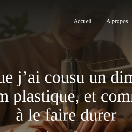
Accueil
A propos
ue j’ai cousu un di
lm plastique, et co
à le faire durer