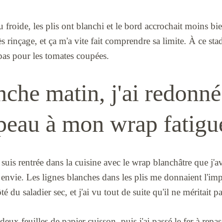
u froide, les plis ont blanchi et le bord accrochait moins b
s rinçage, et ça m'a vite fait comprendre sa limite. À ce stad
 pas pour les tomates coupées.
che matin, j'ai redonné
peau à mon wrap fatigu
uis rentrée dans la cuisine avec le wrap blanchâtre que j'a
eu envie. Les lignes blanches dans les plis me donnaient l'im
ôté du saladier sec, et j'ai vu tout de suite qu'il ne méritait 
e deux feuilles de papier cuisson, puis j'ai passé le fer à repa