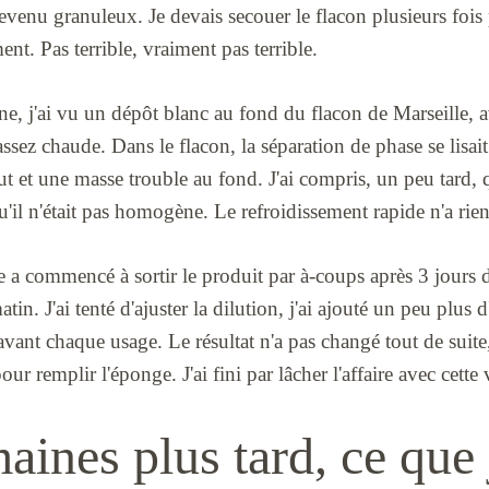
devenu granuleux. Je devais secouer le flacon plusieurs fois 
nt. Pas terrible, vraiment pas terrible.
, j'ai vu un dépôt blanc au fond du flacon de Marseille, a
assez chaude. Dans le flacon, la séparation de phase se lisait
aut et une masse trouble au fond. J'ai compris, un peu tard, 
qu'il n'était pas homogène. Le refroidissement rapide n'a rie
e a commencé à sortir le produit par à-coups après 3 jours d
in. J'ai tenté d'ajuster la dilution, j'ai ajouté un peu plus d
vant chaque usage. Le résultat n'a pas changé tout de suite,
ur remplir l'éponge. J'ai fini par lâcher l'affaire avec cette 
aines plus tard, ce que 