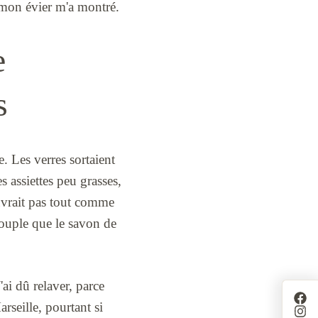
 mon évier m'a montré.
e
s
e. Les verres sortaient
s assiettes peu grasses,
ouvrait pas tout comme
 souple que le savon de
J'ai dû relaver, parce
rseille, pourtant si